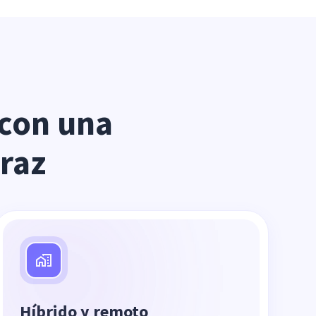
con una 
eraz
Híbrido y remoto