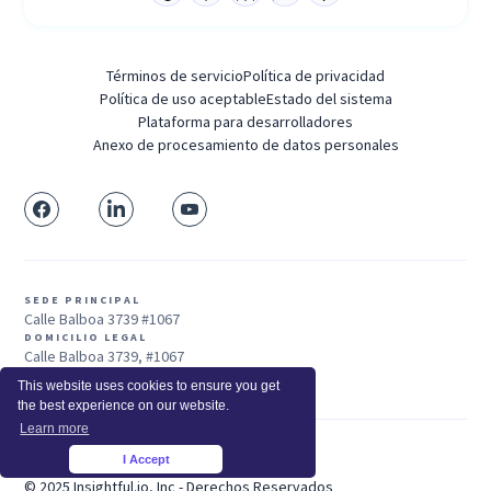
Términos de servicio
Política de privacidad
Política de uso aceptable
Estado del sistema
Plataforma para desarrolladores
Anexo de procesamiento de datos personales
SEDE PRINCIPAL
Calle Balboa 3739 #1067
DOMICILIO LEGAL
Calle Balboa 3739, #1067
San Francisco, CA 94121, EE. UU.
This website uses cookies to ensure you get
the best experience on our website.
Learn more
I Accept
Ventas: +1 415-704-3737
×
© 2025 Insightful.io, Inc - Derechos Reservados