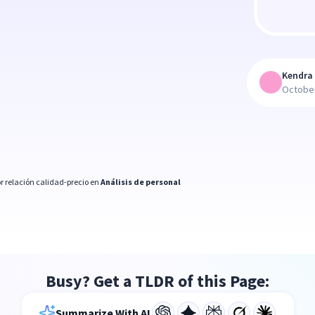
Kendra 
October
r relación calidad-precio en
Análisis de personal
Busy? Get a TLDR of this Page:
Summarize With AI