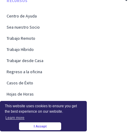
RECURSOS
Centro de Ayuda
Sea nuestro Socio
Trabajo Remoto
Trabajo Híbrido
Trabajar desde Casa
Regreso a la oficina
Casos de Éxito
Hojas de Horas
Webinarios
This website uses cookies to ensure you get
the best experience on our website.
Investigación a Distancia
Learn more
I Accept
Sobrecarga Laboral
×