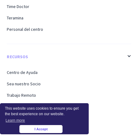
Time Doctor
Teramina
Personal del centro
RECURSOS
Centro de Ayuda
Sea nuestro Socio
Trabajo Remoto
Trabajo Híbrido
This website uses cookies to ensure you get
the best experience on our website.
Trabajar desde Casa
Learn more
Regreso a la oficina
I Accept
×