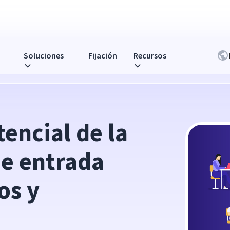
Soluciones
Fijación
Recursos
trada de datos: beneficios y prácticas eficaces
encial de la 
e entrada 
s y 