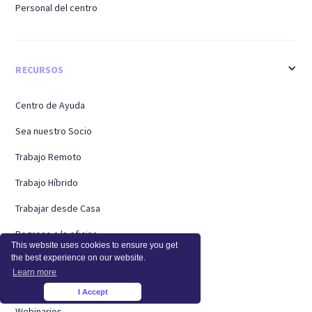
Personal del centro
RECURSOS
Centro de Ayuda
Sea nuestro Socio
Trabajo Remoto
Trabajo Híbrido
Trabajar desde Casa
Regreso a la oficina
This website uses cookies to ensure you get
the best experience on our website.
Casos de Éxito
Learn more
Hojas de Horas
I Accept
×
Webinarios