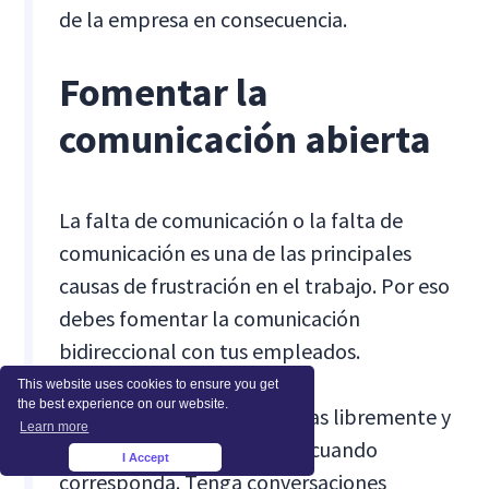
de la empresa en consecuencia.
Fomentar la
comunicación abierta
La falta de comunicación o la falta de
comunicación es una de las principales
causas de frustración en el trabajo. Por eso
debes fomentar la comunicación
bidireccional con tus empleados.
This website uses cookies to ensure you get
the best experience on our website.
Permítales expresar sus ideas libremente y
Learn more
utilizarlas en sus proyectos cuando
I Accept
×
corresponda. Tenga conversaciones