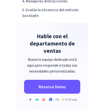
4. Maneje las distracciones
5. Evalúe la eficiencia del método
Spotlight
🔴 Asignación de tiempo a las
tareas
Hable con el
🔴 Responsabilidad de los
departamento de
empleados
ventas
🔴 Riesgo de sentirse fuera de su
alcance
Nuestro equipo dedicado está
aquí para responde a todas sus
necesidades personalizadas.
Reserva Demo