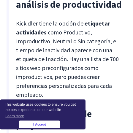
análisis de productividad
Kickidler tiene la opción de
etiquetar
actividades
como Productivo,
Improductivo, Neutral o Sin categoría; el
tiempo de inactividad aparece con una
etiqueta de Inacción. Hay una lista de 700
sitios web preconfigurados como
improductivos, pero puedes crear
preferencias personalizadas para cada
empleado.
This website uses cookies to ensure you get
Administración de
the best experience on our website.
Learn more
proyectos
I Accept
×