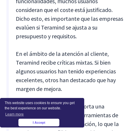
funcionalidades, muchos usuarios
consideran que el coste está justificado.
Dicho esto, es importante que las empresas
evalúen si Teramind se ajusta a su
presupuesto y requisitos.
En el ámbito de la atención al cliente,
Teramind recibe críticas mixtas. Si bien
algunos usuarios han tenido experiencias
excelentes, otros han destacado que hay
margen de mejora.
This website uses cookies to ensure you get
En conclusión, Teramind aporta una
the best experience on our website.
potente combinación de herramientas de
Learn more
monitoreo, análisis y prevención, lo que la
I Accept
×