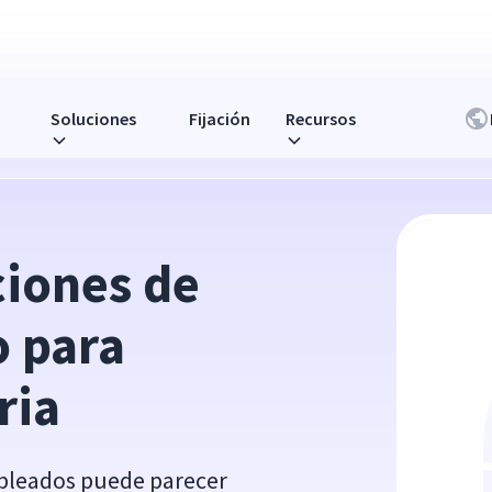
Soluciones
Fijación
Recursos
acarte de la miseria
iones de 
 para 
ria
mpleados puede parecer