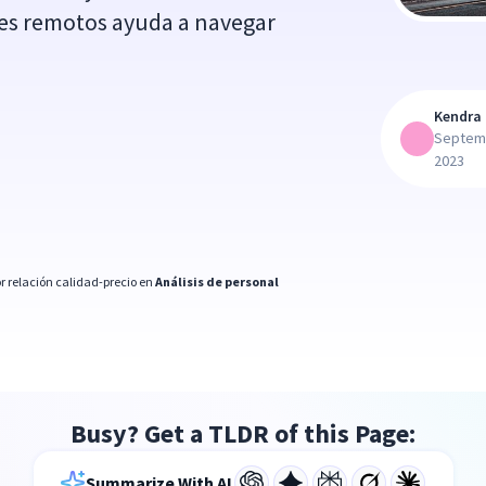
res remotos ayuda a navegar
Kendra 
Septem
2023
r relación calidad-precio en
Análisis de personal
Busy? Get a TLDR of this Page:
Summarize With AI