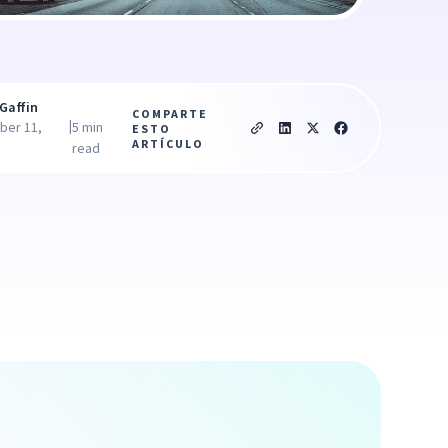
Gaffin
COMPARTE
|
ber 11,
5 min
ESTO
ARTÍCULO
read