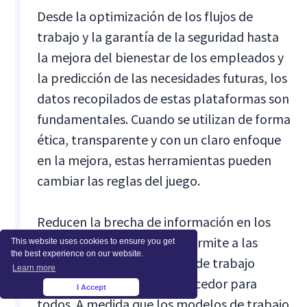
Desde la optimización de los flujos de
trabajo y la garantía de la seguridad hasta
la mejora del bienestar de los empleados y
la predicción de las necesidades futuras, los
datos recopilados de estas plataformas son
fundamentales. Cuando se utilizan de forma
ética, transparente y con un claro enfoque
en la mejora, estas herramientas pueden
cambiar las reglas del juego.
Reducen la brecha de información en los
modelos híbridos, lo que permite a las
This website uses cookies to ensure you get
the best experience on our website.
empresas crear un entorno de trabajo
Learn more
fluido, productivo y enriquecedor para
I Accept
×
todos. A medida que los modelos de trabajo