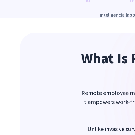
Inteligencia lab
What Is
Remote employee mon
It empowers work-f
Unlike invasive su