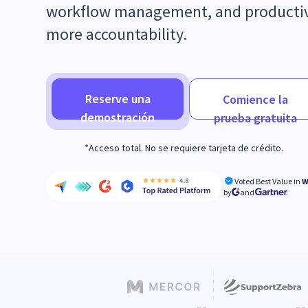
workflow management, and productivi
more accountability.
Reserve una
Comience la
demostración
prueba gratuita
*Acceso total. No se requiere tarjeta de crédito.
Voted Best Value in
W
by
and