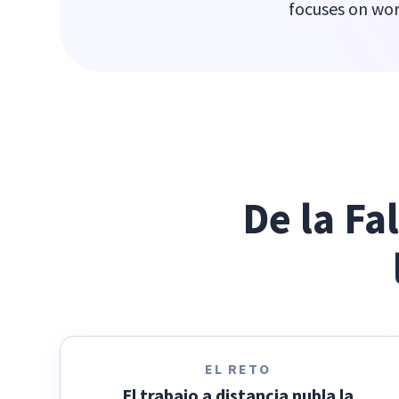
focuses on wor
De la Fal
EL RETO
El trabajo a distancia nubla la