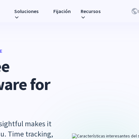
Soluciones
Fijación
Recursos
E
ee
are for
ightful makes it
ou. Time tracking,