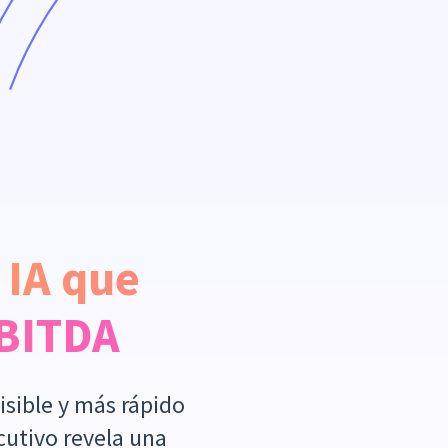
 IA que
EBITDA
isible y más rápido
cutivo revela una