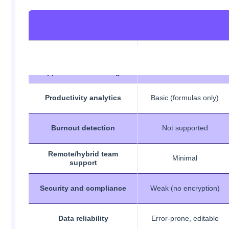
Time tracking
Manual logging
Feature
Excel
App and website usage
Not available
Productivity analytics
Basic (formulas only)
Burnout detection
Not supported
Remote/hybrid team
Minimal
support
Security and compliance
Weak (no encryption)
Data reliability
Error-prone, editable