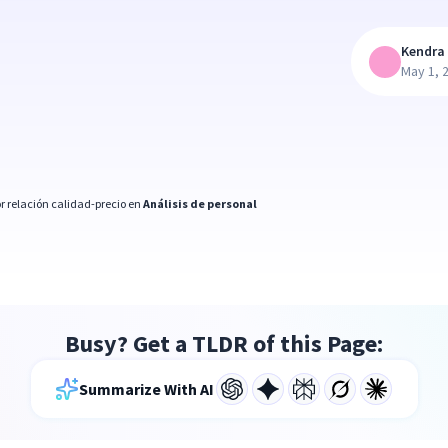
Kendra 
May 1, 
r relación calidad-precio en
Análisis de personal
Busy? Get a TLDR of this Page:
Summarize With AI