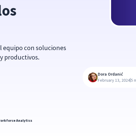
os 
el equipo con soluciones
 y productivos.
Dora Ordanić
|
February 13, 2024
5 
orkforce Analytics