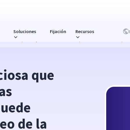
Soluciones
Fijación
Recursos
mpresas: cómo puede ayudar el monitoreo de la productividad de los emple
iosa que 
as 
uede 
o de la 