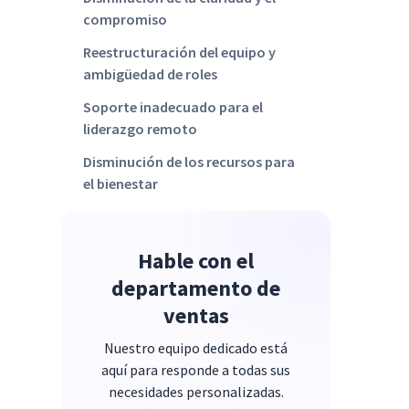
compromiso
Reestructuración del equipo y
ambigüedad de roles
Soporte inadecuado para el
liderazgo remoto
Disminución de los recursos para
el bienestar
Un ligero descenso en los niveles
de compromiso
Hable con el
Reducción del número de
departamento de
empleados desvinculados
ventas
activamente
El impacto del trabajo remoto e
Nuestro equipo dedicado está
híbrido
aquí para responde a todas sus
necesidades personalizadas.
Dinámica del mercado laboral y