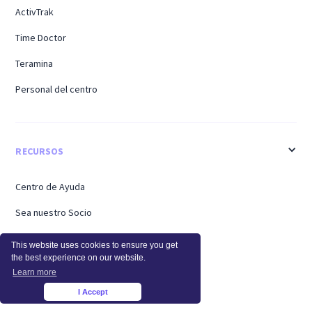
ActivTrak
Time Doctor
Teramina
Personal del centro
RECURSOS
Centro de Ayuda
Sea nuestro Socio
Trabajo Remoto
This website uses cookies to ensure you get
the best experience on our website.
Trabajo Híbrido
Learn more
Trabajar desde Casa
I Accept
×