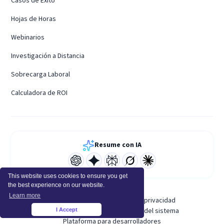
Hojas de Horas
Webinarios
Investigación a Distancia
Sobrecarga Laboral
Calculadora de ROI
Resume con IA
This website uses cookies to ensure you get
the best experience on our website.
Learn more
Términos de servicio
Política de privacidad
Política de uso aceptable
Estado del sistema
I Accept
×
Plataforma para desarrolladores