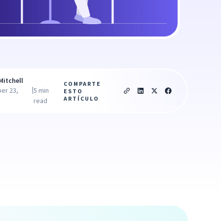
Mitchell
COMPARTE
|
er 23,
5 min
ESTO
ARTÍCULO
read