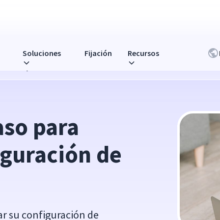
Soluciones
Fijación
Recursos
n de trabajo remoto
so para 
guración de 
ar su configuración de