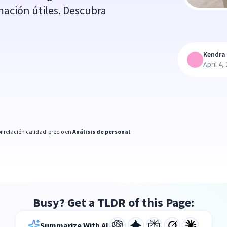
mación útiles. Descubra
Kendra 
April 4,
r relación calidad-precio en
Análisis de personal
Busy? Get a TLDR of this Page:
Summarize With AI