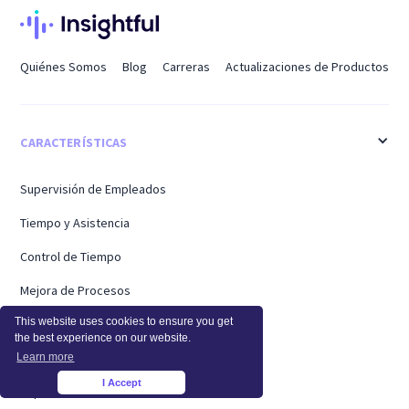
Quiénes Somos
Blog
Carreras
Actualizaciones de Productos
CARACTERÍSTICAS
Supervisión de Empleados
Tiempo y Asistencia
Control de Tiempo
Mejora de Procesos
This website uses cookies to ensure you get
Seguridad
the best experience on our website.
Precios
Learn more
I Accept
×
Supervisión de la Actividad