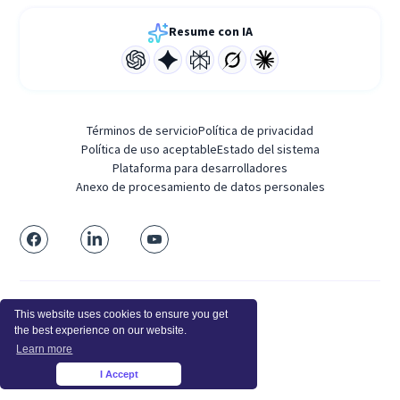
Resume con IA
Términos de servicio
Política de privacidad
Política de uso aceptable
Estado del sistema
Plataforma para desarrolladores
Anexo de procesamiento de datos personales
SEDE PRINCIPAL
This website uses cookies to ensure you get
Calle Balboa 3739 #1067
the best experience on our website.
DOMICILIO LEGAL
Learn more
Calle Balboa 3739, #1067
I Accept
San Francisco, CA 94121, EE. UU.
×