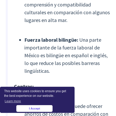
comprensión y compatibilidad
culturales en comparación con algunos
lugares en alta mar.
Fuerza laboral bilingüe:
Una parte
importante de la fuerza laboral de
México es bilingüe en español e inglés,
lo que reduce las posibles barreras
lingüísticas.
Contras:
This website uses cookies to ensure you get
the best experience on our website.
Learn more
Coste:
Si bien México puede ofrecer
I Accept
×
ahorros de costos en comparación con