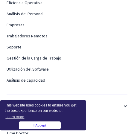
Eficiencia Operativa
Análisis del Personal
Empresas
Trabajadores Remotos
Soporte
Gestión de la Carga de Trabajo
Utilización del Software
Análisis de capacidad
This website uses cookies to ensure you get
COMPARAR
the best experience on our website.
Learn more
ActivTrak
I Accept
×
Time Doctor