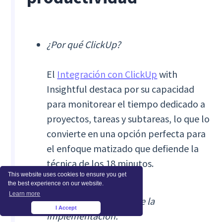
¿Por qué ClickUp?
El
Integración con ClickUp
with
Insightful destaca por su capacidad
para monitorear el tiempo dedicado a
proyectos, tareas y subtareas, lo que lo
convierte en una opción perfecta para
el enfoque matizado que defiende la
técnica de los 18 minutos.
This website uses cookies to ensure you get
the best experience on our website.
Learn more
Aspectos destacados de la
I Accept
×
implementación: