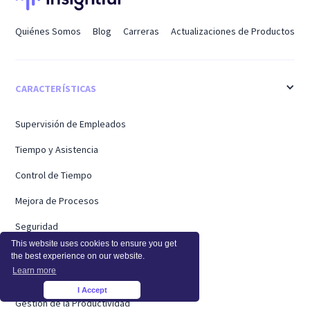
Quiénes Somos
Blog
Carreras
Actualizaciones de Productos
CARACTERÍSTICAS
Supervisión de Empleados
Tiempo y Asistencia
Control de Tiempo
Mejora de Procesos
Seguridad
This website uses cookies to ensure you get
Precios
the best experience on our website.
Learn more
Supervisión de la Actividad
I Accept
×
Gestión de la Productividad