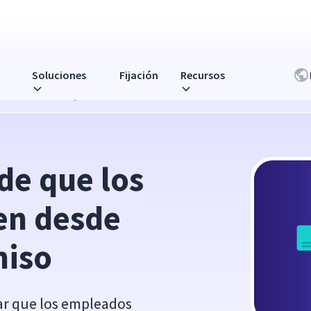
Soluciones
Fijación
Recursos
esde casa con compromiso
e que los 
n desde 
miso
ar que los empleados