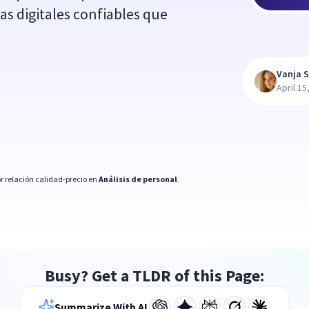
s digitales confiables que
Vanja S
April 15
r relación calidad-precio en
Análisis de personal
Busy? Get a TLDR of this Page:
Summarize With AI