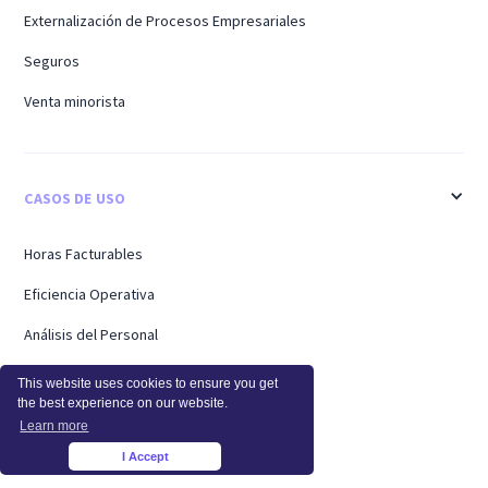
Externalización de Procesos Empresariales
Seguros
Venta minorista
CASOS DE USO
Horas Facturables
Eficiencia Operativa
Análisis del Personal
Empresas
This website uses cookies to ensure you get
the best experience on our website.
Trabajadores Remotos
Learn more
Soporte
I Accept
×