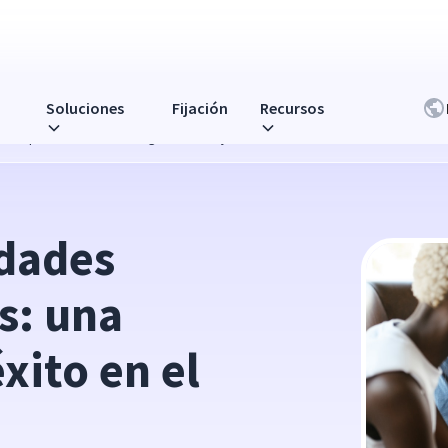
Soluciones
Fijación
Recursos
sión para el éxito en el lugar de trabajo
dades 
s: una 
xito en el 