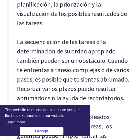
planificación, la priorización y la
visualización de los posibles resultados de
las tareas.
La secuenciación de las tareas o la
determinación de su orden apropiado
también pueden ser un obstáculo. Cuando
te enfrentas a tareas complejas o de varios
pasos, es posible que te sientas abrumado.
Recordar varios plazos puede resultar
abrumador sin la ayuda de recordatorios.
This website uses cookies to ensure you get
Para apoyar mejor a los empleados
the best experience on our website.
Learn more
neurodivergentes en estas áreas, los
I Accept
×
gerentes pueden implementar las