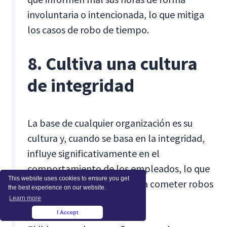
involuntaria o intencionada, lo que mitiga
los casos de robo de tiempo.
8. Cultiva una cultura
de integridad
La base de cualquier organización es su
cultura y, cuando se basa en la integridad,
influye significativamente en el
comportamiento de los empleados, lo que
This website uses cookies to ensure you get
los hace menos propensos a cometer robos
the best experience on our website.
de tiempo.
Learn more
I Accept
×