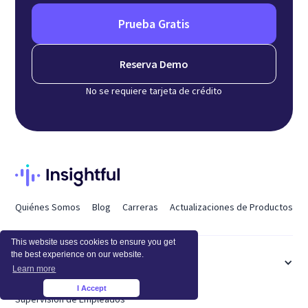
Prueba Gratis
Reserva Demo
No se requiere tarjeta de crédito
Quiénes Somos
Blog
Carreras
Actualizaciones de Productos
This website uses cookies to ensure you get
the best experience on our website.
CARACTERÍSTICAS
Learn more
I Accept
×
Supervisión de Empleados