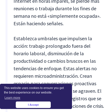
Internet en horas impares, se pierde más
reuniones o trabaja durante los fines de
semana no está «simplemente ocupada».
Están haciendo señales.
Establezca umbrales que impulsen la
acción: trabajo prolongado fuera del
horario laboral, disminución de la
productividad o cambios bruscos en las
tendencias de enfoque. Estas alertas no
requieren microadministración. Crean
espacio para conversaciones proactivas
This website uses cookies to ensure you get
antes de que los problemas se agraven. El
the best experience on our website.
objetivo es normalizar los registros que se
Learn more
basen en datos y no en situaciones de crisis.
I Accept
×