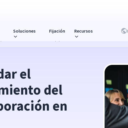
Soluciones
Fijación
Recursos
personal a la colaboración en equipo?
r el 
miento del 
boración en 