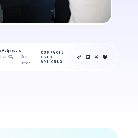
a Valjarevic
COMPARTE
|
ber 30,
5 min
ESTO
ARTÍCULO
read