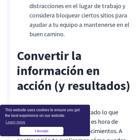
distracciones en el lugar de trabajo y
considera bloquear ciertos sitios para
ayudar a tu equipo a mantenerse en el
buen camino.
Convertir la
información en
acción (y resultados)
This website uses cookies to ensure you get
Una vez que haya diagnosticado lo que
the best experience on our website.
realmente está sucediendo, es hora de
Learn more
poner en práctica esos conocimientos. A
I Accept
×