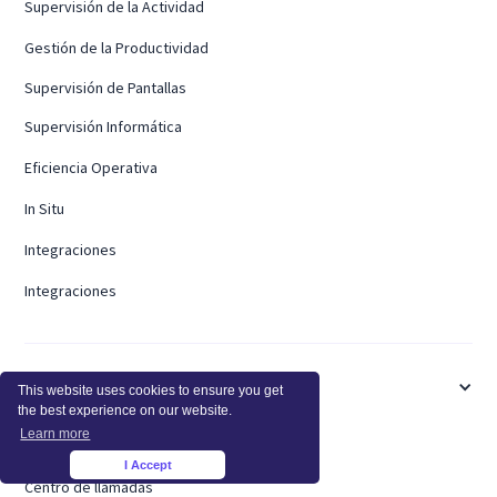
Supervisión de la Actividad
Gestión de la Productividad
Supervisión de Pantallas
Supervisión Informática
Eficiencia Operativa
In Situ
Integraciones
Integraciones
INDUSTRIAS
This website uses cookies to ensure you get
the best experience on our website.
Learn more
Salud
I Accept
×
Centro de llamadas