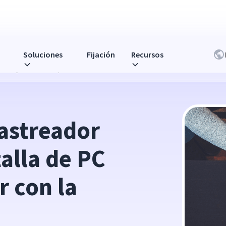
Soluciones
Fijación
Recursos
PC ayudarlo a cumplir con la FLSA?
streador 
lla de PC 
 con la 