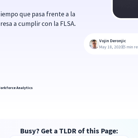
iempo que pasa frente a la
esa a cumplir con la FLSA.
Vojin Deronjic
|
May 18, 2020
5 min r
orkforce Analytics
Busy? Get a TLDR of this Page: