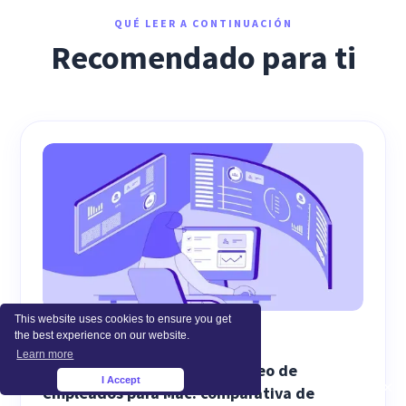
QUÉ LEER A CONTINUACIÓN
Recomendado para ti
This website uses cookies to ensure you get
the best experience on our website.
EMPLOYEE MONITORING
Learn more
El mejor software de monitoreo de
I Accept
×
empleados para Mac: comparativa de