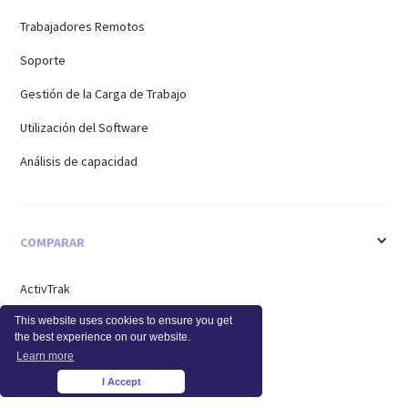
Trabajadores Remotos
Soporte
Gestión de la Carga de Trabajo
Utilización del Software
Análisis de capacidad
COMPARAR
ActivTrak
This website uses cookies to ensure you get
Time Doctor
the best experience on our website.
Teramina
Learn more
I Accept
×
Personal del centro