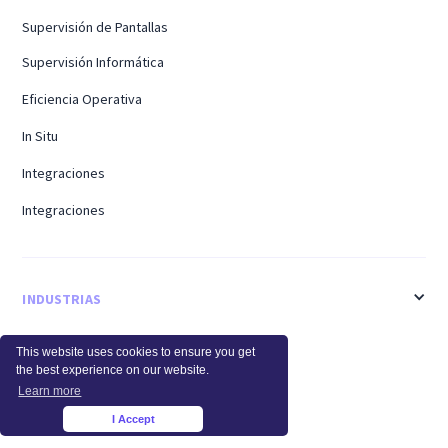
Supervisión de Pantallas
Supervisión Informática
Eficiencia Operativa
In Situ
Integraciones
Integraciones
INDUSTRIAS
Salud
This website uses cookies to ensure you get
the best experience on our website.
Centro de llamadas
Learn more
I Accept
Finanzas
×