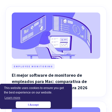
EMPLOYEE MONITORING
El mejor software de monitoreo de
empleados para Mac: comparativa de
funciones y guía de compra para 2026
This website uses cookies to ensure you get
the best experience on our website.
Learn more
I Accept
×